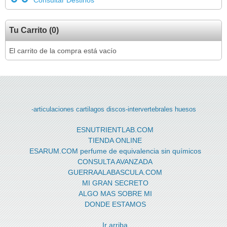
Tu Carrito (0)
El carrito de la compra está vacío
-articulaciones
cartilagos
discos-intervertebrales
huesos
ESNUTRIENTLAB.COM
TIENDA ONLINE
ESARUM.COM perfume de equivalencia sin químicos
CONSULTA AVANZADA
GUERRAALABASCULA.COM
MI GRAN SECRETO
ALGO MAS SOBRE MI
DONDE ESTAMOS
Ir arriba