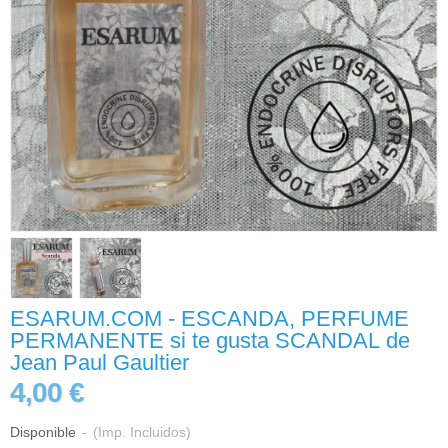
ESARUM.COM - ESCANDA, PERFUME
PERMANENTE si te gusta SCANDAL de
Jean Paul Gaultier
4,00 €
Disponible
-
(Imp. Incluidos)