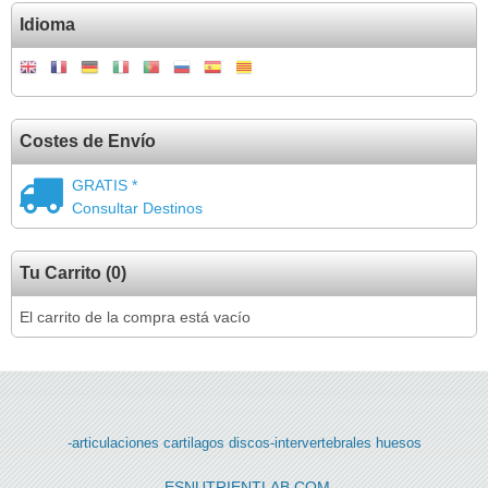
Idioma
Costes de Envío
GRATIS *
Consultar Destinos
Tu Carrito (0)
El carrito de la compra está vacío
-articulaciones
cartilagos
discos-intervertebrales
huesos
ESNUTRIENTLAB.COM