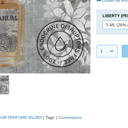
Costes de env
LIBERTY (P
RUM PERFUME MUJER
|
Tags:
|
Comentarios