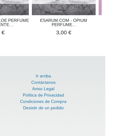
LOE PERFUME
ESARUM.COM - OPIUM
ESARUM.COM - 
TE....
PERFUME...
PERFUME
 €
3,00 €
2,40 €
3
Ir arriba
Contáctanos
Aviso Legal
Política de Privacidad
Condiciones de Compra
Desistir de un pedido