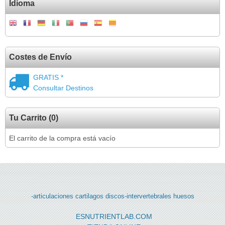
Idioma
Costes de Envío
GRATIS *
Consultar Destinos
Tu Carrito (0)
El carrito de la compra está vacío
-articulaciones
cartilagos
discos-intervertebrales
huesos
ESNUTRIENTLAB.COM