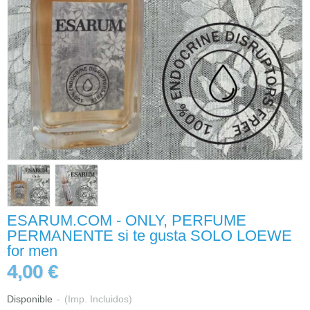
ESARUM.COM - ONLY, PERFUME
PERMANENTE si te gusta SOLO LOEWE
for men
4,00 €
Disponible
-
(Imp. Incluidos)