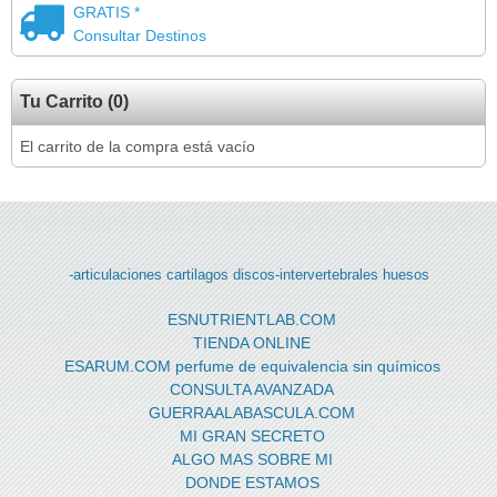
GRATIS *
Consultar Destinos
Tu Carrito (0)
El carrito de la compra está vacío
-articulaciones
cartilagos
discos-intervertebrales
huesos
ESNUTRIENTLAB.COM
TIENDA ONLINE
ESARUM.COM perfume de equivalencia sin químicos
CONSULTA AVANZADA
GUERRAALABASCULA.COM
MI GRAN SECRETO
ALGO MAS SOBRE MI
DONDE ESTAMOS