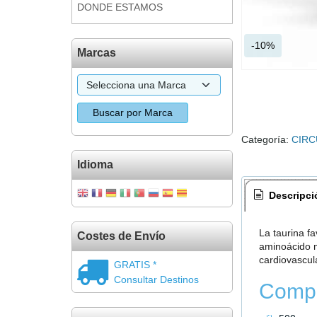
DONDE ESTAMOS
-10%
Marcas
Categoría:
CIRC
Idioma
Descripci
La taurina fa
Costes de Envío
aminoácido m
cardiovascula
GRATIS *
Consultar Destinos
Compo