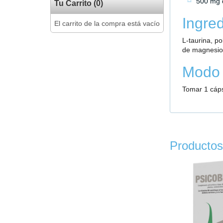
500 mg 
Tu Carrito (0)
Ingred
El carrito de la compra está vacío
L-taurina, po
de magnesio
Modo 
Tomar 1 cáps
Productos