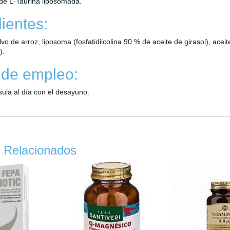
de L-Taurina liposomada.
ientes:
lvo de arroz, liposoma (fosfatidilcolina 90 % de aceite de girasol), acei
).
de empleo:
ula al día con el desayuno.
 Relacionados