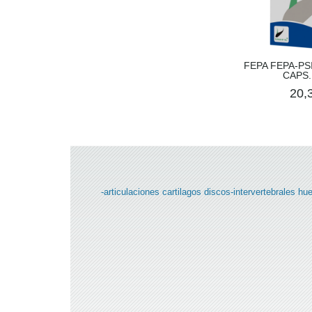
FEPA FEPA-PS
CAPS.
20,
-articulaciones
cartilagos
discos-intervertebrales
hu