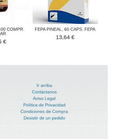
 100 COMPR.
FEPA PINEAL, 60 CAPS. FEPA
LIVERCARE, 6
AR
HEALTH 
13,64 €
5 €
27,82
Ir arriba
Contáctanos
Aviso Legal
Política de Privacidad
Condiciones de Compra
Desistir de un pedido