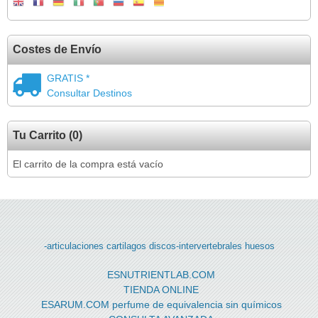
Costes de Envío
GRATIS *
Consultar Destinos
Tu Carrito (0)
El carrito de la compra está vacío
-articulaciones
cartilagos
discos-intervertebrales
huesos
ESNUTRIENTLAB.COM
TIENDA ONLINE
ESARUM.COM perfume de equivalencia sin químicos