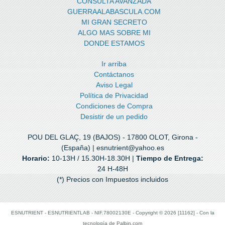
CONSULTA AVANZADA
GUERRAALABASCULA.COM
MI GRAN SECRETO
ALGO MAS SOBRE MI
DONDE ESTAMOS
Ir arriba
Contáctanos
Aviso Legal
Política de Privacidad
Condiciones de Compra
Desistir de un pedido
POU DEL GLAÇ, 19 (BAJOS) - 17800 OLOT, Girona -
(España) | esnutrient@yahoo.es
Horario:
10-13H / 15.30H-18.30H |
Tiempo de Entrega:
24 H-48H
(*) Precios con Impuestos incluidos
ESNUTRIENT - ESNUTRIENTLAB - NIF.78002130E
- Copyright © 2026 [11162] - Con la
tecnología de Palbin.com