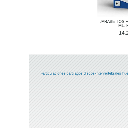
JARABE TOS F
ML. 
14,
-articulaciones
cartilagos
discos-intervertebrales
hu