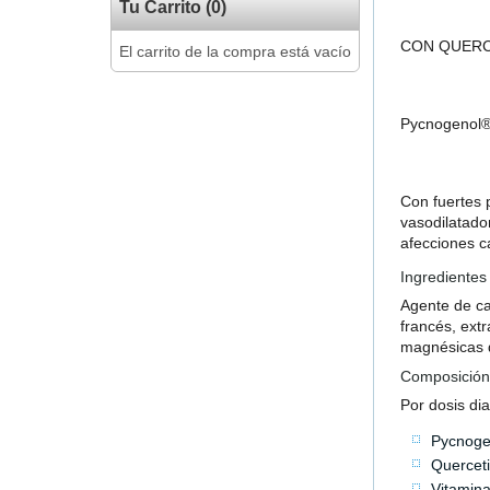
Tu Carrito (0)
CON QUERCE
El carrito de la compra está vacío
Pycnogenol® 
Con fuertes 
vasodilatado
afecciones ca
Ingredientes
Agente de car
francés, extr
magnésicas de
Composición
Por dosis dia
Pycnoge
Quercet
Vitamin