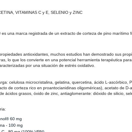
TINA, VITAMINAS C y E, SELENIO y ZINC
es una marca registrada de un extracto de corteza de pino marítimo fr
propiedades antioxidantes, muchos estudios han demostrado sus propie
ras, lo que los convierte en una potencial herramienta terapéutica par
racterizadas por una situación de estrés oxidativo.
ga: celulosa microcristalina, gelatina, quercetina, ácido L-ascórbico,
acto de corteza rico en proantocianidinas oligoméricas), acetato de D-al
 ácidos grasos, óxido de zinc, antiaglomerante: dióxido de silicio, sel
ria:
nol® 60 mg
ina - 100 mg
a C - 80 mg (100% VRN)