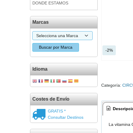
DONDE ESTAMOS
Marcas
-2%
Idioma
Categoría:
CIRC
Costes de Envío
Descripci
GRATIS *
Consultar Destinos
La vitamina C