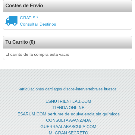
Costes de Envío
GRATIS *
Consultar Destinos
Tu Carrito (0)
El carrito de la compra está vacío
-articulaciones
cartilagos
discos-intervertebrales
huesos
ESNUTRIENTLAB.COM
TIENDA ONLINE
ESARUM.COM perfume de equivalencia sin químicos
CONSULTA AVANZADA
GUERRAALABASCULA.COM
MI GRAN SECRETO