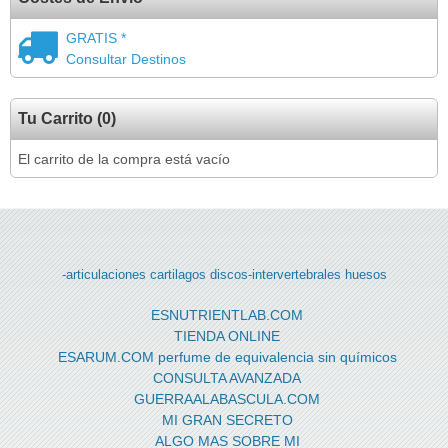
GRATIS *
Consultar Destinos
Tu Carrito (0)
El carrito de la compra está vacío
-articulaciones
cartilagos
discos-intervertebrales
huesos
ESNUTRIENTLAB.COM
TIENDA ONLINE
ESARUM.COM perfume de equivalencia sin químicos
CONSULTA AVANZADA
GUERRAALABASCULA.COM
MI GRAN SECRETO
ALGO MAS SOBRE MI