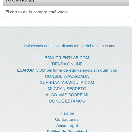
El carrito de la compra está vacío
-articulaciones
cartilagos
discos-intervertebrales
huesos
ESNUTRIENTLAB.COM
TIENDA ONLINE
ESARUM.COM perfume de equivalencia sin químicos
CONSULTA AVANZADA
GUERRAALABASCULA.COM
MI GRAN SECRETO
ALGO MAS SOBRE MI
DONDE ESTAMOS
Ir arriba
Contáctanos
Aviso Legal
Política de Privacidad