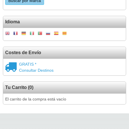
Idioma
Costes de Envío
GRATIS *
Consultar Destinos
Tu Carrito (0)
El carrito de la compra está vacío