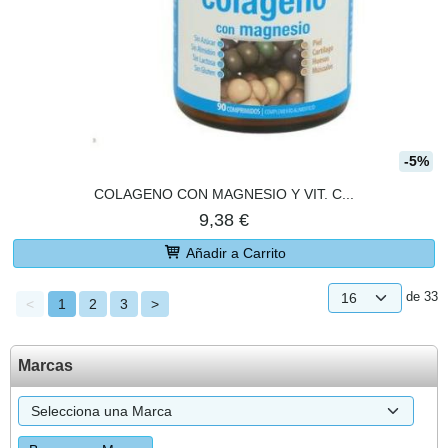
-5%
COLAGENO CON MAGNESIO Y VIT. C...
9,38 €
Añadir a Carrito
de 33
<
1
2
3
>
Marcas