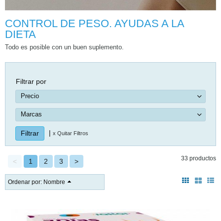
CONTROL DE PESO. AYUDAS A LA
DIETA
Todo es posible con un buen suplemento.
Filtrar por
Precio
Marcas
|
x Quitar Filtros
33 productos
<
1
2
3
>
Ordenar por:
Nombre