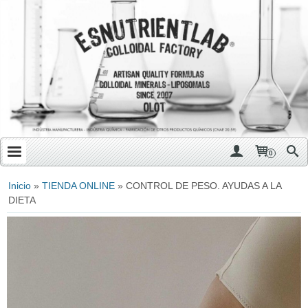
0
Inicio
»
TIENDA ONLINE
»
CONTROL DE PESO. AYUDAS A LA
DIETA