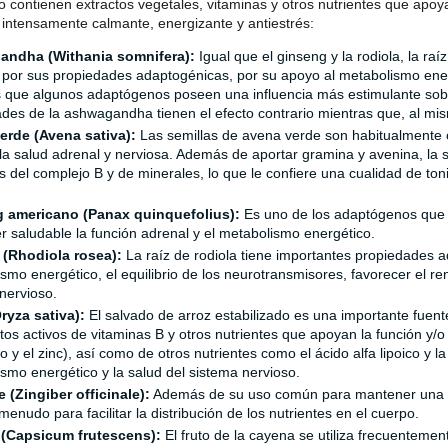
o contienen extractos vegetales, vitaminas y otros nutrientes que apoy
intensamente calmante, energizante y antiestrés:
ndha (Withania somnifera):
Igual que el ginseng y la rodiola, la r
a por sus propiedades adaptogénicas, por su apoyo al metabolismo energ
 que algunos adaptógenos poseen una influencia más estimulante sobre
des de la ashwagandha tienen el efecto contrario mientras que, al mi
erde (Avena sativa):
Las semillas de avena verde son habitualmente c
la salud adrenal y nerviosa. Además de aportar gramina y avenina, la 
s del complejo B y de minerales, lo que le confiere una cualidad de toni
 americano (Panax quinquefolius):
Es uno de los adaptógenos que 
 saludable la función adrenal y el metabolismo energético.
 (Rhodiola rosea):
La raíz de rodiola tiene importantes propiedades 
smo energético, el equilibrio de los neurotransmisores, favorecer el re
nervioso.
ryza sativa):
El salvado de arroz estabilizado es una importante fuent
tos activos de vitaminas B y otros nutrientes que apoyan la función y/o 
 y el zinc), así como de otros nutrientes como el ácido alfa lipoico y
smo energético y la salud del sistema nervioso.
 (Zingiber officinale):
Además de su uso común para mantener una cir
 menudo para facilitar la distribución de los nutrientes en el cuerpo.
(Capsicum frutescens):
El fruto de la cayena se utiliza frecuentemen