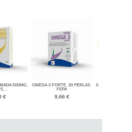
OMADA 500MG,
OMEGA 3 FORTE, 30 PERLAS.
SUEÑO GOTAS, M
....
FEPA
MG. 45 ML
8 €
9,66 €
13,67