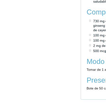
saludabl
Compo
730 mg 
ginseng 
de caye
100 mg d
100 mg d
2 mg de 
500 mcg 
Modo 
Tomar de 1 a
Prese
Bote de 50 c