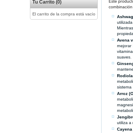
Este product
Tu Carrito (0)
combinación 
El carrito de la compra está vacío
Ashwaga
utilizad
Mientras
propieda
Avena v
mejorar 
vitamina
suaves.
Ginseng
mantener
Rodiola
metaboli
sistema 
Arroz (O
metaboli
magnesio
metaboli
Jengibre
utiliza a
Cayena 